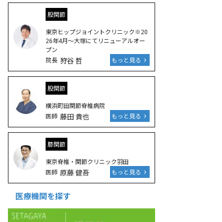
股関節
東京ヒップジョイントクリニック※20
26年4月～大塚にてリニューアルオー
プン
院長
狩谷 哲
もっと見る
股関節
横浜町田関節脊椎病院
医師
藤田 貴也
もっと見る
膝関節
東京脊椎・関節クリニック羽田
医師
原藤 健吾
もっと見る
医療機関を探す