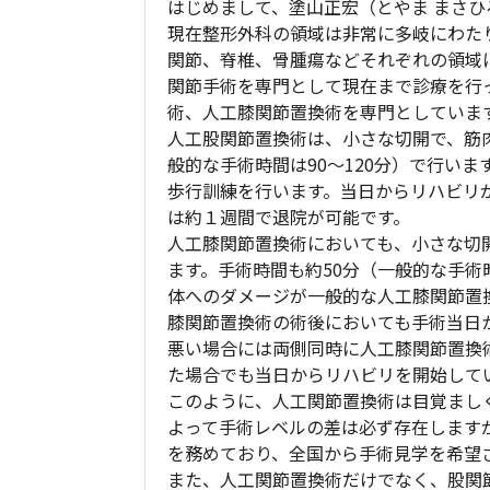
はじめまして、塗山正宏（とやま まさひ
現在整形外科の領域は非常に多岐にわた
関節、脊椎、骨腫瘍などそれぞれの領域
関節手術を専門として現在まで診療を行
術、人工膝関節置換術を専門としていま
人工股関節置換術は、小さな切開で、筋
般的な手術時間は90～120分）で行い
歩行訓練を行います。当日からリハビリ
は約１週間で退院が可能です。
人工膝関節置換術においても、小さな切
ます。手術時間も約50分（一般的な手術
体へのダメージが一般的な人工膝関節置
膝関節置換術の術後においても手術当日
悪い場合には両側同時に人工膝関節置換
た場合でも当日からリハビリを開始して
このように、人工関節置換術は目覚まし
よって手術レベルの差は必ず存在します
を務めており、全国から手術見学を希望
また、人工関節置換術だけでなく、股関