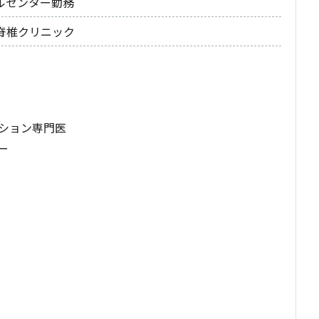
ルセンター勤務
脊椎クリニック
ション専門医
ー