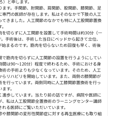
ろ）と申します。
ります。手関節、肘関節、肩関節、股関節、膝関節、足
に専門の医師が存在します。私はそのなかで下肢の人工
ってきました。人工関節のなかでも特に人工股関節置換
す。
肉を切らずに人工関節を設置して手術時間は約30分（一
ます。手術後は、手術した当日にベッドから起きて立位、
が始まるのです。筋肉を切らないため回復も早く、術後
開で筋肉を切らずに人工関節の設置を行うようにしてい
時間は90～120分）程度で終わるため、手術における身
換術の手術よりも少なくなっています。そのため、人工
からリハビリを開始しています。また、両側の膝関節が
術を行っています。両側同時に人工膝関節置換術を行っ
います。
く進歩しています。当たり前の話ですが、病院や医師に
が、私は人工股関節全置換術のラーニングセンター講師
される医師にご覧いただいています。
節や膝関節の変形性関節症に対する再生医療にも取り組