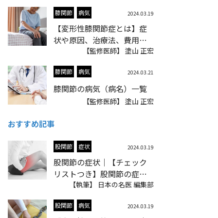
膝関節
病気
2024.03.19
【変形性膝関節症とは】症
状や原因、治療法、費用に
ついて
【監修医師】 塗山 正宏
膝関節
病気
2024.03.21
膝関節の病気（病名）一覧
【監修医師】 塗山 正宏
おすすめ記事
股関節
症状
2024.03.19
股関節の症状｜【チェック
リストつき】股関節の症状
の種類・一覧を紹介
【執筆】 日本の名医 編集部
股関節
病気
2024.03.19