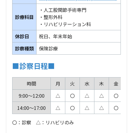
・人工股関節手術専門
診療科目
・整形外科
・リハビリテーション科
休診日
祝日、年末年始
診察種類
保険診療
■診察日程■
時間
月
火
水
木
金
土
9:00～12:00
△
〇
△
△
〇
〇
14:00～17:00
△
〇
△
△
〇
〇
〇：診察 △：リハビリのみ